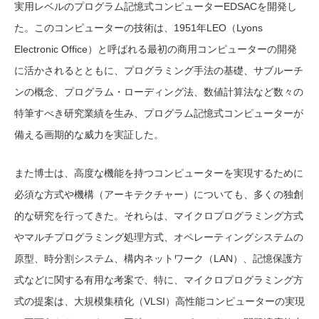
実用レベルのプログラム記憶式コンピューターEDSACを開発し
た。このコンピューターの技術は、1951年LEO（Lyons
Electronic Office）と呼ばれる最初の商用コンピューターの開発
に活かされるとともに、プログラミング手法の基礎、サブルーチ
ンの概念、プログラム・ローディング法、数値計算法など数々の
特筆すべき研究業績を生み、プログラム記憶式コンピューターが
備える画期的な威力を実証した。
また博士は、高度な機能を持つコンピューターを実現するために
必須な方式や機構（アーキテクチャー）についても、多くの独創
的な研究を行ってきた。それらは、マイクロプログラミング方式
やマルチプログラミング処理方式、オペレーティングシステムの
原型、時分割システム、構内ネットワーク（LAN）、記憶保護方
式などに関する有用な考案で、特に、マイクロプログラミング方
式の提案は、大規模集積化（VLSI）高性能コンピューターの実現